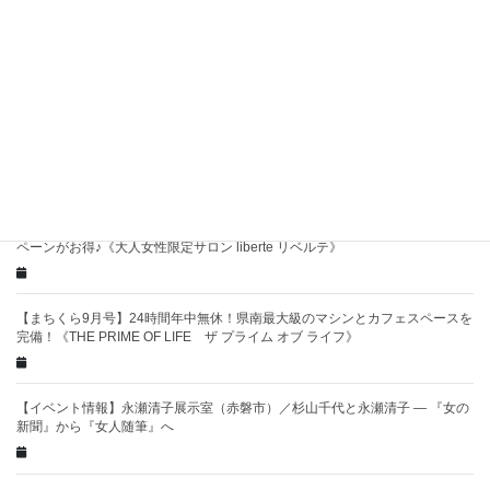
【イベント情報】シンデレラフィットマルシェ-本日、小屋日和につき-
（9/13・14）
【まちくら9月号】一瞬の表情も美しい思い出♪ハレの日のお手伝いを致しま
す《TUZUMIつづみ》
【まちくら9月号掲載】お肌チェックからの最適ケアは、ラストサマーキャン
ペーンがお得♪《大人女性限定サロン liberte リベルテ》
【まちくら9月号】24時間年中無休！県南最大級のマシンとカフェスペースを
完備！《THE PRIME OF LIFE ザ プライム オブ ライフ》
【イベント情報】永瀬清子展示室（赤磐市）／杉山千代と永瀬清子 ― 『女の
新聞』から『女人随筆』へ