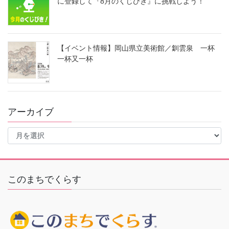
に登録して『8月のくじびき』に挑戦しよう！
【イベント情報】岡山県立美術館／釧雲泉 一杯
一杯又一杯
アーカイブ
ア
ー
カ
イ
ブ
このまちでくらす