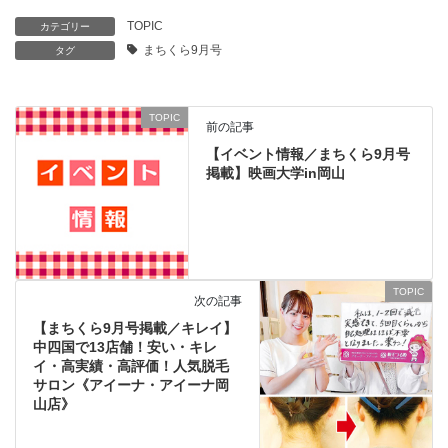
TOPIC
カテゴリー
まちくら9月号
タグ
TOPIC
前の記事
【イベント情報／まちくら9月号
掲載】映画大学in岡山
TOPIC
次の記事
【まちくら9月号掲載／キレイ】
中四国で13店舗！安い・キレ
イ・高実績・高評価！人気脱毛
サロン《アイーナ・アイーナ岡
山店》