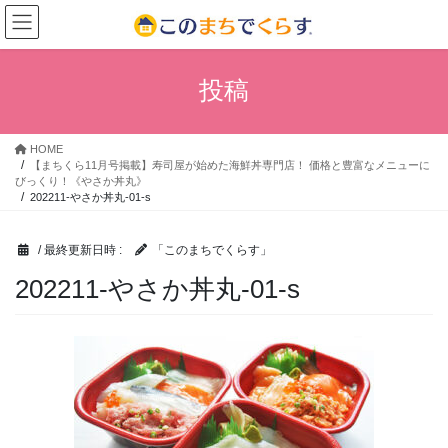
コ
ナ
ン
ビ
テ
ゲ
ン
ー
投稿
ツ
シ
へ
ョ
ス
ン
HOME
キ
に
【まちくら11月号掲載】寿司屋が始めた海鮮丼専門店！ 価格と豊富なメニューに
ッ
移
びっくり！《やさか丼丸》
プ
動
202211-やさか丼丸-01-s
/ 最終更新日時 :
「このまちでくらす」
202211-やさか丼丸-01-s