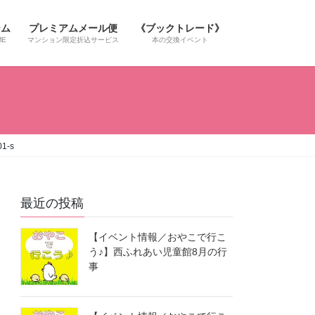
ーム
プレミアムメール便
《ブックトレード》
ME
マンション限定折込サービス
本の交換イベント
1-s
最近の投稿
【イベント情報／おやこで行こ
う♪】西ふれあい児童館8月の行
事