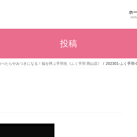
ホ
HO
投稿
度食べたらやみつきになる！福を呼ぶ手羽先《ふく手羽 岡山店》
202301-ふく手羽-0