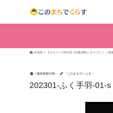
コ
ナ
ン
ビ
テ
ゲ
ン
ー
ツ
シ
へ
ョ
ス
ン
キ
に
ッ
移
HOME
【グルメ／OPEN】2/5磨屋町にオープン！一
プ
動
/ 最終更新日時 :
「このまちでくらす」
202301-ふく手羽-01-s