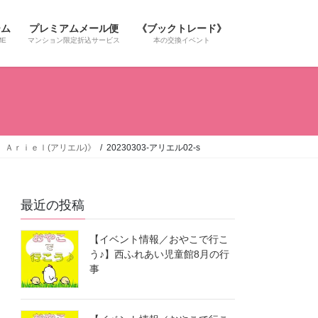
ーム
プレミアムメール便
《ブックトレード》
ME
マンション限定折込サービス
本の交換イベント
Ａｒｉｅｌ(アリエル)》
20230303-アリエル02-s
最近の投稿
【イベント情報／おやこで行こ
う♪】西ふれあい児童館8月の行
事