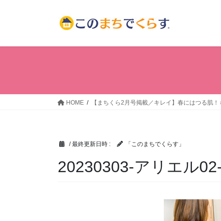
コ
ナ
ン
ビ
テ
ゲ
ン
ー
ツ
シ
へ
ョ
ス
ン
キ
に
ッ
移
HOME
【まちくら2月号掲載／キレイ】春にはつる肌！も
プ
動
/ 最終更新日時 :
「このまちでくらす」
20230303-アリエル02-