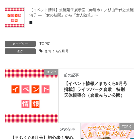
【イベント情報】永瀬清子展示室（赤磐市）／杉山千代と永瀬
清子 ― 『女の新聞』から『女人随筆』へ
TOPIC
カテゴリー
まちくら9月号
タグ
TOPIC
前の記事
【イベント情報／まちくら9月号
掲載】ライフパーク倉敷 特別
天体観望会（倉敷みらい公園）
TOPIC
次の記事
【まちくら9月号】初心者も安心