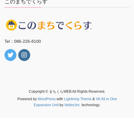
このまちでくらす
Tel：086-226-8100
Copyright © まちくらWEB All Rights Reserved.
Powered by
WordPress
with
Lightning Theme
&
VK All in One
Expansion Unit
by
Vektor,Inc.
technology.