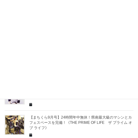
【イベント情報】秋祭り コートだよ！全員集合！／シティラ
イトフィットネスコート岡山南
【イベント情報】シンデレラフィットマルシェ-本日、小屋日
和につき-（9/13・14）
【まちくら9月号】一瞬の表情も美しい思い出♪ハレの日のお手
伝いを致します《TUZUMIつづみ》
【まちくら9月号掲載】お肌チェックからの最適ケアは、ラス
トサマーキャンペーンがお得♪《大人女性限定サロン liberte リ
ベルテ》
【まちくら9月号】24時間年中無休！県南最大級のマシンとカ
フェスペースを完備！《THE PRIME OF LIFE ザ プライム オ
ブ ライフ》