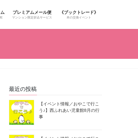
ーム
プレミアムメール便
《ブックトレード》
ME
マンション限定折込サービス
本の交換イベント
最近の投稿
【イベント情報／おやこで行こ
う♪】西ふれあい児童館8月の行
事