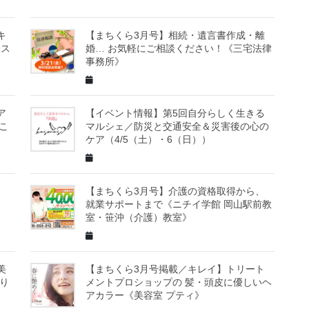
キ
【まちくら3月号】相続・遺言書作成・離
スス
婚… お気軽にご相談ください！《三宅法律
事務所》
ア
【イベント情報】第5回自分らしく生きる
こ
マルシェ／防災と交通安全＆災害後の心の
ケア（4/5（土）・6（日））
会
【まちくら3月号】介護の資格取得から、
就業サポートまで《ニチイ学館 岡山駅前教
室・笹沖（介護）教室》
美
【まちくら3月号掲載／キレイ】トリート
わり
メントプロショップの 髪・頭皮に優しいヘ
アカラー《美容室 プティ》