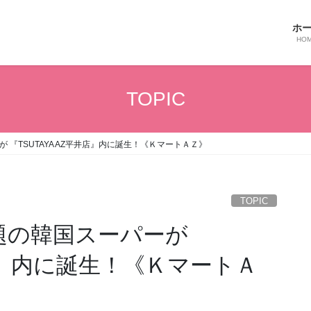
ホ
HO
TOPIC
 『TSUTAYA AZ平井店』内に誕生！《ＫマートＡＺ》
TOPIC
題の韓国スーパーが
井店』内に誕生！《ＫマートＡ