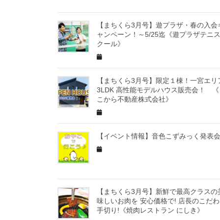
【まちくら3月号】 遊プラザ・春の入会
ャンペーン！～5/25迄《遊プラザテニ
クール》
【まちくら3月号】限定１棟！一宮エリ
3LDK 高性能モデルハウス販売会！ 《
こから不動産株式会社》
【イベント情報】音色こずみっく発表
【まちくら3月号】新鮮で最高クラスの
味しいお肉を 安心価格で! 店長のこだ
手切り!《焼肉レストラン にしき》