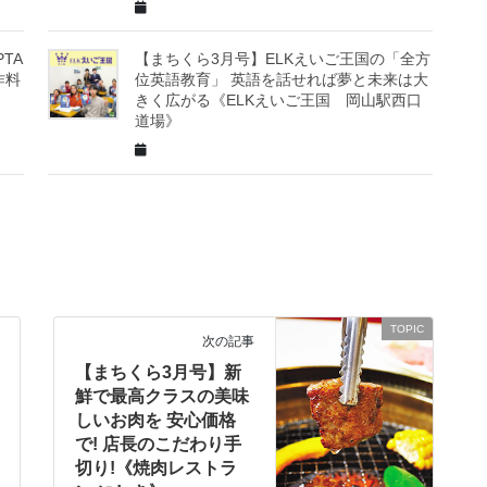
TA
【まちくら3月号】ELKえいご王国の「全方
作料
位英語教育」 英語を話せれば夢と未来は大
きく広がる《ELKえいご王国 岡山駅西口
道場》
TOPIC
次の記事
【まちくら3月号】新
鮮で最高クラスの美味
しいお肉を 安心価格
で! 店長のこだわり手
切り!《焼肉レストラ