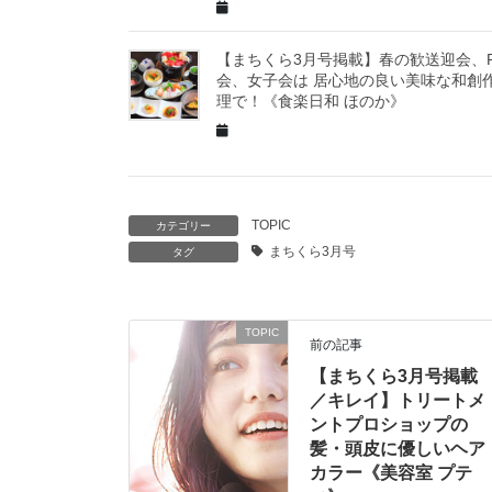
【まちくら3月号掲載】春の歓送迎会、P
会、女子会は 居心地の良い美味な和創
理で！《食楽日和 ほのか》
TOPIC
カテゴリー
まちくら3月号
タグ
TOPIC
前の記事
【まちくら3月号掲載
／キレイ】トリートメ
ントプロショップの
髪・頭皮に優しいヘア
カラー《美容室 プテ