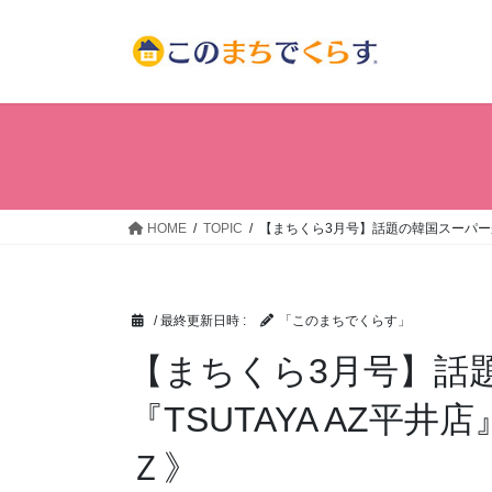
コ
ナ
ン
ビ
テ
ゲ
ン
ー
ツ
シ
へ
ョ
ス
ン
キ
に
ッ
移
HOME
TOPIC
【まちくら3月号】話題の韓国スーパーが
プ
動
/ 最終更新日時 :
「このまちでくらす」
【まちくら3月号】話
『TSUTAYA AZ平
Ｚ》