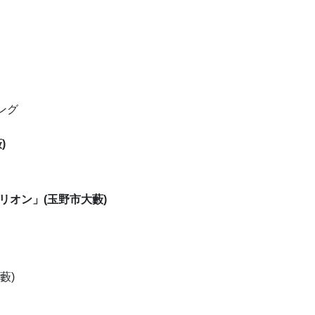
ング
)
オリオン」(玉野市大藪)
藪)