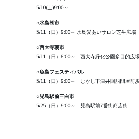
5/10(土)9:00～
○水島朝市
5/11（日）9:00～ 水島愛あいサロン芝生広場
○西大寺朝市
5/11（日）8:00～ 西大寺緑化公園多目的広
○魚島フェスティバル
5/11（日）9:00～ むかし下津井回船問屋前
○児島駅前三白市
5/25（日）9:00～ 児島駅前7番街商店街