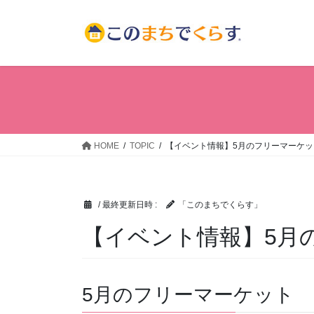
コ
ナ
ン
ビ
テ
ゲ
ン
ー
ツ
シ
へ
ョ
ス
ン
キ
に
ッ
移
HOME
TOPIC
【イベント情報】5月のフリーマーケッ
プ
動
/ 最終更新日時 :
「このまちでくらす」
【イベント情報】5月
5月のフリーマーケット