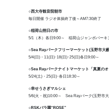
○西大寺観音院朝市
毎日開催 ラジオ体操終了後～AM7:30終了
○稲荷山朔日の市
5/1（木）各日9:00～ 稲荷山ジャンボパーキ
○Sea Rayパークフリーマーケット(玉野市大藪
5/4(日)・11(日)･18(日)･25(日)各日9:00～
○Sea Rayパークナイトマーケット「真夏の
5/24(土)・25(日)･各日18:30～
○幸せうさぎマルシェ
5/6(火・祝)10:00～ Sea Rayパーク(玉野市大
○RSKバラ園“ROSE”