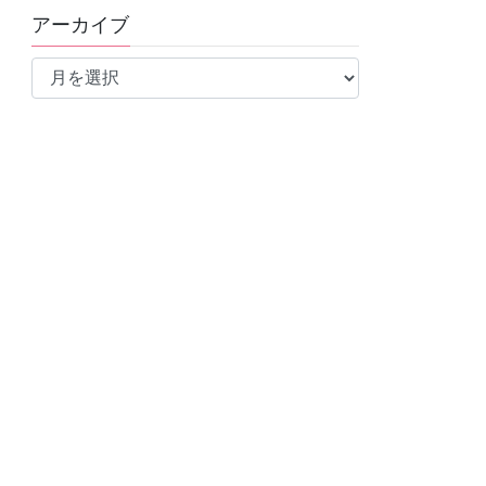
アーカイブ
ア
ー
カ
イ
ブ