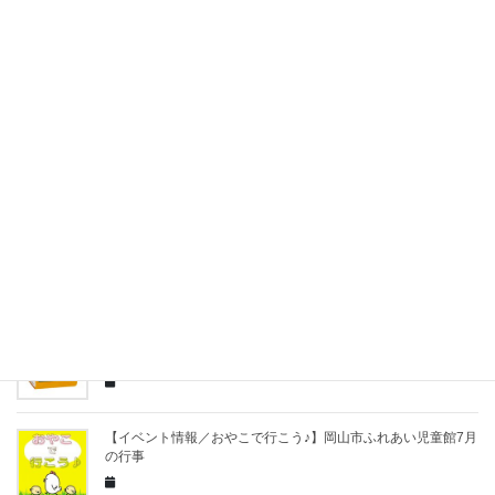
【イベント情報】岡山県立美術館／釧雲泉 一杯一杯又一杯
【イベント情報】犬養木堂記念館／高木聖鶴が収集した木堂の
書
【イベント情報】第28回 閑谷マルシェ（7/19（日）※毎月第3
日曜日）
【イベント情報／おやこで行こう♪】岡山市立図書館の7月の行
事おしらせ
【イベント情報／おやこで行こう♪】岡山市ふれあい児童館7月
の行事