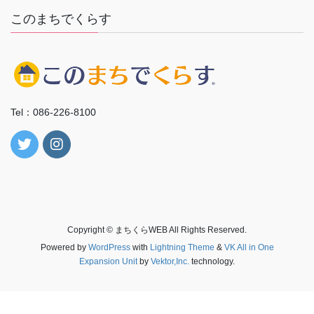
ブ
このまちでくらす
Tel：086-226-8100
Copyright © まちくらWEB All Rights Reserved.
Powered by
WordPress
with
Lightning Theme
&
VK All in One
Expansion Unit
by
Vektor,Inc.
technology.