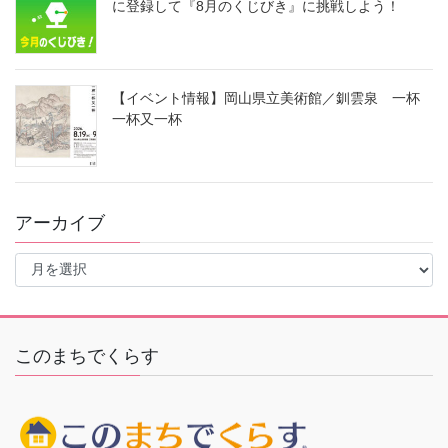
に登録して『8月のくじびき』に挑戦しよう！
【イベント情報】岡山県立美術館／釧雲泉 一杯
一杯又一杯
アーカイブ
ア
ー
カ
イ
ブ
このまちでくらす