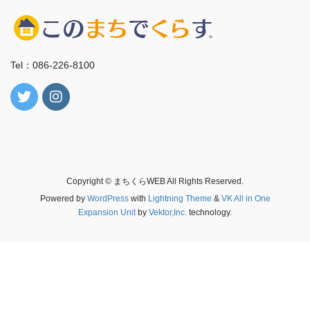
Tel：086-226-8100
Copyright © まちくらWEB All Rights Reserved.
Powered by
WordPress
with
Lightning Theme
&
VK All in One
Expansion Unit
by
Vektor,Inc.
technology.