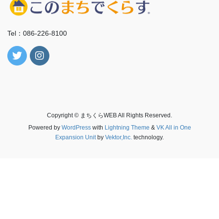
Tel：086-226-8100
Copyright © まちくらWEB All Rights Reserved.
Powered by
WordPress
with
Lightning Theme
&
VK All in One
Expansion Unit
by
Vektor,Inc.
technology.