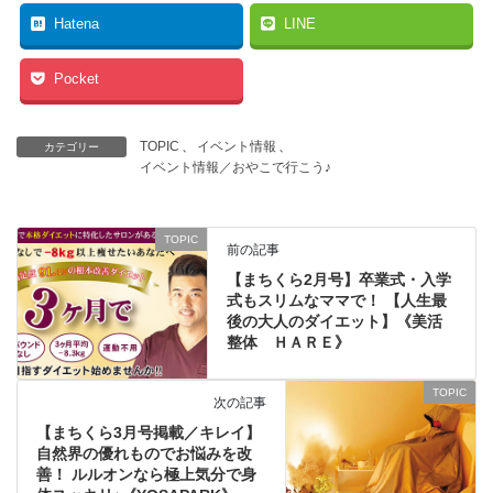
Hatena
LINE
Pocket
TOPIC
、
イベント情報
、
カテゴリー
イベント情報／おやこで行こう♪
TOPIC
前の記事
【まちくら2月号】卒業式・入学
式もスリムなママで！ 【人生最
後の大人のダイエット】《美活
整体 ＨＡＲＥ》
TOPIC
次の記事
【まちくら3月号掲載／キレイ】
自然界の優れものでお悩みを改
善！ ルルオンなら極上気分で身