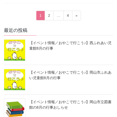
投
固
固
固
1
2
…
4
»
稿
定
定
定
ペ
ペ
ペ
の
最近の投稿
ー
ー
ー
ペ
ジ
ジ
ジ
【イベント情報／おやこで行こう♪】西ふれあい児
ー
童館8月の行事
ジ
送
り
【イベント情報／おやこで行こう♪】岡山市ふれあ
い児童館8月の行事
【イベント情報／おやこで行こう♪】岡山市立図書
館の8月の行事おしらせ