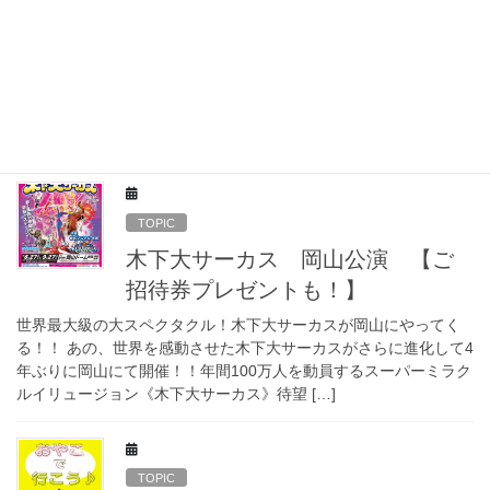
【イベント情報／おやこで行こう
♪】西ふれあい児童館7月の行事
■西ふれあい児童館 7月の行事 [cite: 4, 75] にこにこクラブ 【時
間】水曜日10:30～11:30（受付10:00～） 【対象】1歳～2歳未満
●7/1 七夕かざりを作ろう ●7/8 小麦粉粘土であそぼう […]
TOPIC
木下大サーカス 岡山公演 【ご
招待券プレゼントも！】
世界最大級の大スペクタクル！木下大サーカスが岡山にやってく
る！！ あの、世界を感動させた木下大サーカスがさらに進化して4
年ぶりに岡山にて開催！！年間100万人を動員するスーパーミラク
ルイリュージョン《木下大サーカス》待望 […]
TOPIC