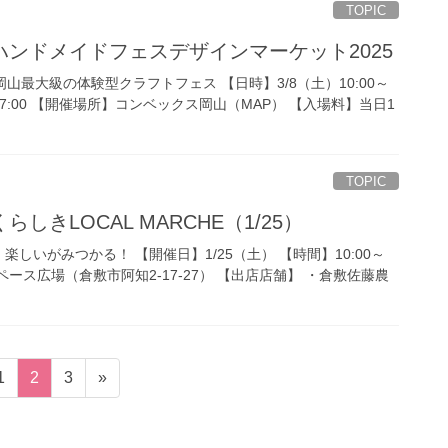
TOPIC
ンドメイドフェスデザインマーケット2025
岡山最大級の体験型クラフトフェス 【日時】3/8（土）10:00～
00～17:00 【開催場所】コンベックス岡山（MAP） 【入場料】当日1
TOPIC
しきLOCAL MARCHE（1/25）
しいがみつかる！ 【開催日】1/25（土） 【時間】10:00～
スペース広場（倉敷市阿知2-17-27） 【出店店舗】 ・倉敷佐藤農
固
固
固
1
2
3
»
定
定
定
ペ
ペ
ペ