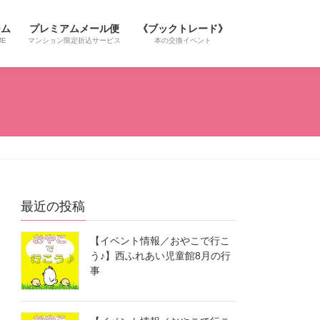
ーム
プレミアムメール便
《ブックトレード》
ME
マンション限定折込サービス
本の交換イベント
最近の投稿
【イベント情報／おやこで行こ
う♪】西ふれあい児童館8月の行
事