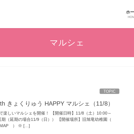
ホ
HO
マルシェ
TOPIC
h きょくりゅう HAPPY マルシェ（11/8）
楽しいマルシェを開催！ 【開催日時】11/8（土）10:00～
天延期（延期の場合11/9（日）） 【開催場所】旧旭竜幼稚園（
AP ） ※ […]