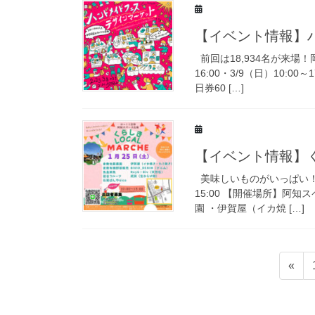
【イベント情報】ハ
前回は18,934名が来場！
16:00・3/9（日）10:
日券60 […]
【イベント情報】くら
美味しいものがいっぱい！楽
15:00 【開催場所】阿知
園 ・伊賀屋（イカ焼 […]
投
«
稿
の