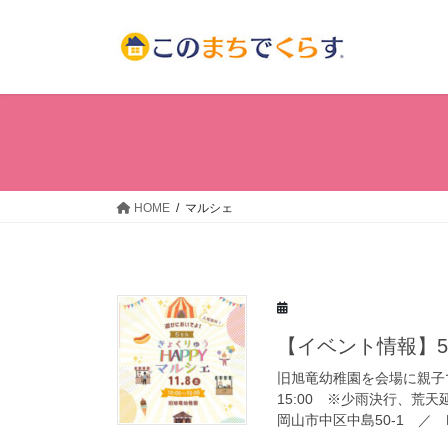
コ
ナ
ン
ビ
テ
ゲ
ン
ー
ツ
シ
へ
ョ
ス
ン
キ
に
ッ
移
HOME
マルシェ
プ
動
【イベント情報】5t
旧旭竜幼稚園を会場に親子で
15:00 ※少雨決行、荒
岡山市中区中島50-1 ／ M