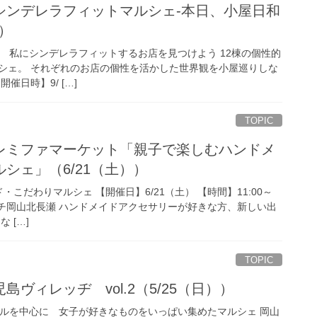
シンデレラフィットマルシェ-本日、小屋日和
4）
 私にシンデレラフィットするお店を見つけよう 12棟の個性的
シェ。 それぞれのお店の個性を活かした世界観を小屋巡りしな
催日時】9/ […]
TOPIC
レミファマーケット「親子で楽しむハンドメ
シェ」（6/21（土））
こだわりマルシェ 【開催日】6/21（土） 【時間】11:00～
ランチ岡山北長瀬 ハンドメイドアクセサリーが好きな方、新しい出
 […]
TOPIC
ヴィレッヂ vol.2（5/25（日））
を中心に 女子が好きなものをいっぱい集めたマルシェ 岡山