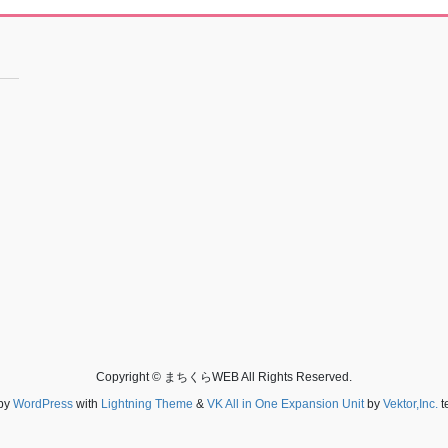
ー
ー
ー
ジ
ジ
ジ
Copyright © まちくらWEB All Rights Reserved.
by
WordPress
with
Lightning Theme
&
VK All in One Expansion Unit
by
Vektor,Inc.
t