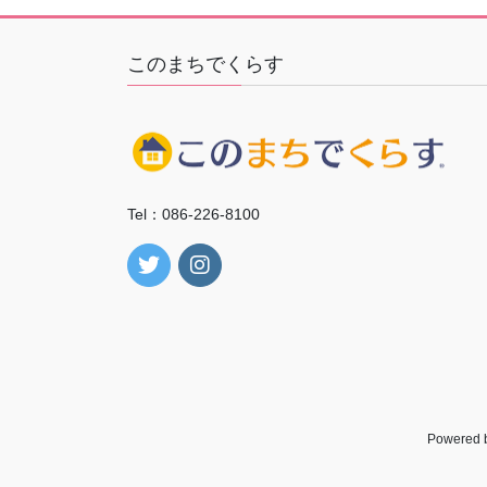
ペ
ー
このまちでくらす
ジ
送
り
Tel：086-226-8100
Powered 