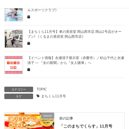
【まちくら11月号】【冬の短期水泳教室】開講決定！《エイブ
ルスポーツクラブ》
【まちくら11月号】車の美容室 岡山西市店 岡山1号店がオー
プン! 《くるまの美容室 岡山西市店》
【イベント情報】永瀬清子展示室（赤磐市）／杉山千代と永瀬
清子 ― 『女の新聞』から『女人随筆』へ
TOPIC
カテゴリー
まちくら11月号
タグ
ebook
前の記事
「このまちでくらす」11月号