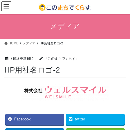
コ
ナ
ン
ビ
テ
ゲ
ン
ー
メディア
ツ
シ
へ
ョ
ス
ン
HOME
メディア
HP用社名ロゴ-2
キ
に
ッ
移
プ
動
/ 最終更新日時 :
「このまちでくらす」
HP用社名ロゴ-2
Facebook
twitter