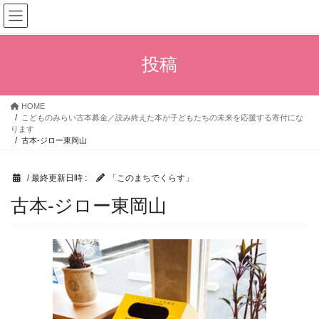
コ
ナ
ン
ビ
テ
ゲ
ン
ー
投稿
ツ
シ
へ
ョ
ス
ン
HOME
キ
に
こどものみらい古本募金／読み終えた本が子どもたちの未来を応援する寄付にな
ッ
移
ります
プ
動
古本-ジロー東岡山
/ 最終更新日時 :
「このまちでくらす」
古本-ジロー東岡山